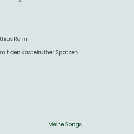
tthias Reim
" mit den Kastelruther Spatzen
Das bin ich!
Meine Songs
Kontakt