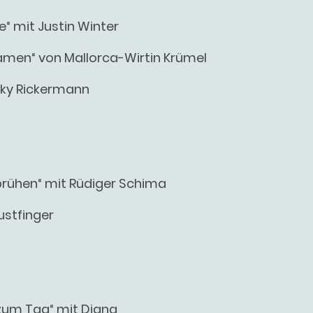
e“ mit Justin Winter
men“ von Mallorca-Wirtin Krümel
icky Rickermann
prühen“ mit Rüdiger Schima
ustfinger
zum Tag“ mit Diana