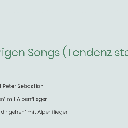
Aktuell
Das bin ich!
Meine Songs
Kontak
rigen Songs (Tendenz st
it Peter Sebastian
n“ mit Alpenflieger
t dir gehen“ mit Alpenflieger